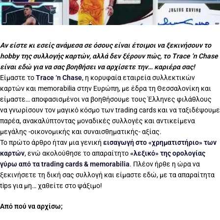
Αν είστε κι εσείς ανάμεσα σε όσους είναι έτοιμοι να ξεκινήσουν το
hobby της συλλογής καρτών, αλλά δεν ξέρουν πώς, το Trace ‘n Chase
είναι εδώ για να σας βοηθήσει να αρχίσετε την… καριέρα σας!
Είμαστε το
Trace ‘n Chase
, η κορυφαία εταιρεία συλλεκτικών
καρτών και memorabilia στην Ευρώπη, με έδρα τη Θεσσαλονίκη και
είμαστε… αποφασισμένοι να βοηθήσουμε τους Έλληνες φιλάθλους
να γνωρίσουν τον μαγικό κόσμο των trading cards και να ταξιδέψουμε
παρέα, ανακαλύπτοντας μοναδικές συλλογές και αντικείμενα
μεγάλης -οικονομικής και συναισθηματικής- αξίας.
Το πρώτο άρθρο ήταν μια γενική
εισαγωγή στο «χρηματιστήριο» των
καρτών
, ενώ ακολούθησε το απαραίτητο
«λεξικό» της ορολογίας
γύρω από τα trading cards & memorabilia
. Πλέον ήρθε η ώρα να
ξεκινήσετε τη δική σας συλλογή και είμαστε εδώ, με τα απαραίτητα
tips για μη… χαθείτε στο ψάξιμο!
Από πού να αρχίσω;