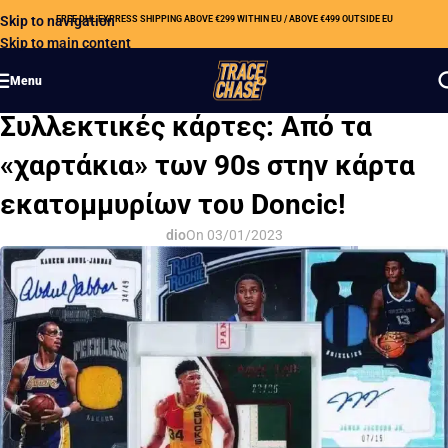
Skip to navigation
FREE DHL EXPRESS SHIPPING ABOVE €299 WITHIN EU / ABOVE €499 OUTSIDE EU
Skip to main content
Menu
HOBBY 101 (EL)
Συλλεκτικές κάρτες: Από τα
«χαρτάκια» των 90s στην κάρτα
εκατομμυρίων του Doncic!
dio
On 03/01/2023