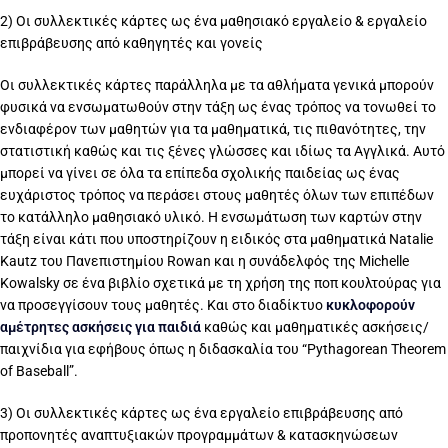
2) Οι συλλεκτικές κάρτες ως ένα μαθησιακό εργαλείο & εργαλείο
επιβράβευσης από καθηγητές και γονείς
Οι συλλεκτικές κάρτες παράλληλα με τα αθλήματα γενικά μπορούν
φυσικά να ενσωματωθούν στην τάξη ως ένας τρόπος να τονωθεί το
ενδιαφέρον των μαθητών για τα μαθηματικά, τις πιθανότητες, την
στατιστική καθώς και τις ξένες γλώσσες και ιδίως τα Αγγλικά. Αυτό
μπορεί να γίνει σε όλα τα επίπεδα σχολικής παιδείας ως ένας
ευχάριστος τρόπος να περάσει στους μαθητές όλων των επιπέδων
το κατάλληλο μαθησιακό υλικό. Η ενσωμάτωση των καρτών στην
τάξη είναι κάτι που υποστηρίζουν η ειδικός στα μαθηματικά Natalie
Kautz του Πανεπιστημίου Rowan και η συνάδελφός της Michelle
Kowalsky σε ένα βιβλίο σχετικά με τη χρήση της ποπ κουλτούρας για
να προσεγγίσουν τους μαθητές. Και στο διαδίκτυο
κυκλοφορούν
αμέτρητες ασκήσεις για παιδιά
καθώς και μαθηματικές ασκήσεις/
παιχνίδια για εφήβους όπως η διδασκαλία του “Pythagorean Theorem
of Baseball”.
3) Οι συλλεκτικές κάρτες ως ένα εργαλείο επιβράβευσης από
προπονητές αναπτυξιακών προγραμμάτων & κατασκηνώσεων