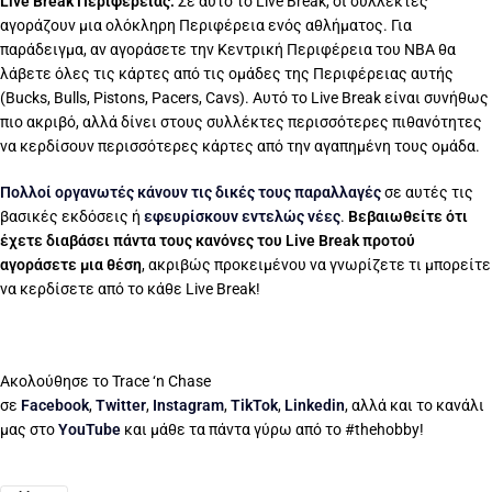
Live Break Περιφέρειας:
Σε αυτό το Live Break, οι συλλέκτες
αγοράζουν μια ολόκληρη Περιφέρεια ενός αθλήματος. Για
παράδειγμα, αν αγοράσετε την Κεντρική Περιφέρεια του ΝΒΑ θα
λάβετε όλες τις κάρτες από τις ομάδες της Περιφέρειας αυτής
(Bucks, Bulls, Pistons, Pacers, Cavs). Αυτό το Live Break είναι συνήθως
πιο ακριβό, αλλά δίνει στους συλλέκτες περισσότερες πιθανότητες
να κερδίσουν περισσότερες κάρτες από την αγαπημένη τους ομάδα.
Πολλοί οργανωτές κάνουν τις δικές τους παραλλαγές
σε αυτές τις
βασικές εκδόσεις ή
εφευρίσκουν εντελώς νέες
.
Βεβαιωθείτε ότι
έχετε διαβάσει πάντα τους κανόνες του Live Break προτού
αγοράσετε μια θέση
, ακριβώς προκειμένου να γνωρίζετε τι μπορείτε
να κερδίσετε από το κάθε Live Break!
Ακολούθησε το Trace ‘n Chase
σε
Facebook
,
Twitter
,
Instagram
,
TikTok
,
Linkedin
, αλλά και το κανάλι
μας στο
YouTube
και μάθε τα πάντα γύρω από το #thehobby!