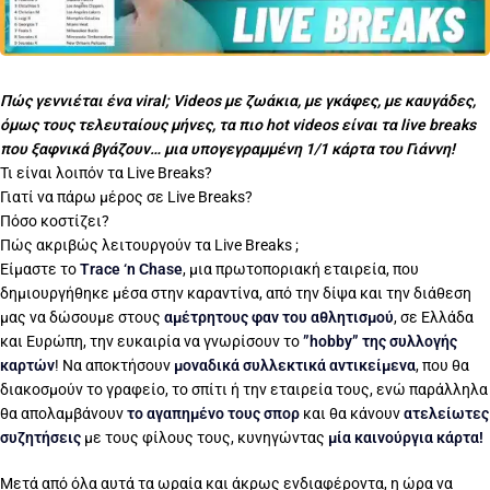
Πώς γεννιέται ένα viral; Videos με ζωάκια, με γκάφες, με καυγάδες,
όμως τους τελευταίους μήνες, τα πιο hot videos είναι τα live breaks
που ξαφνικά βγάζουν… μια υπογεγραμμένη 1/1 κάρτα του Γιάννη!
Τι είναι λοιπόν τα Live Breaks?
Γιατί να πάρω μέρος σε Live Breaks?
Πόσο κοστίζει?
Πώς ακριβώς λειτουργούν τα Live Breaks ;
Είμαστε το
Trace ‘n Chase
, μια πρωτοποριακή εταιρεία, που
δημιουργήθηκε μέσα στην καραντίνα, από την δίψα και την διάθεση
μας να δώσουμε στους
αμέτρητους φαν του αθλητισμού
, σε Ελλάδα
και Ευρώπη, την ευκαιρία να γνωρίσουν το
”hobby” της συλλογής
καρτών
! Να αποκτήσουν
μοναδικά συλλεκτικά αντικείμενα
, που θα
διακοσμούν το γραφείο, το σπίτι ή την εταιρεία τους, ενώ παράλληλα
θα απολαμβάνουν
το αγαπημένο τους σπορ
και θα κάνουν
ατελείωτες
συζητήσεις
με τους φίλους τους, κυνηγώντας
μία καινούργια κάρτα!
Μετά από όλα αυτά τα ωραία και άκρως ενδιαφέροντα, η ώρα να