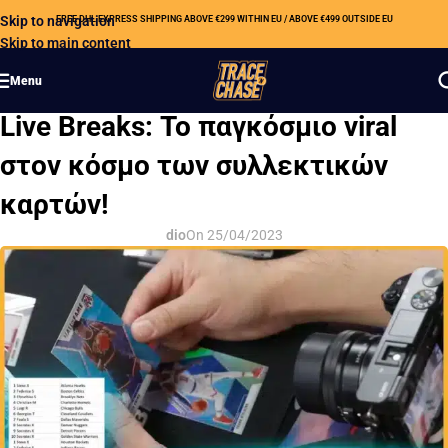
Skip to navigation
FREE DHL EXPRESS SHIPPING ABOVE €299 WITHIN EU / ABOVE €499 OUTSIDE EU
Skip to main content
Menu
HOBBY 101 (EL)
Live Breaks: Το παγκόσμιο viral
στον κόσμο των συλλεκτικών
καρτών!
dio
On 25/04/2023