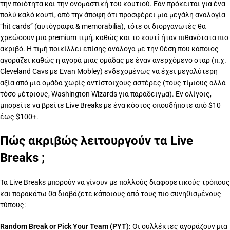
την ποιότητα και την ονομαστική του κουτιού. Εάν πρόκειται για ένα
πολύ καλό κουτί, από την άποψη ότι προσφέρει μια μεγάλη αναλογία
“hit cards” (αυτόγραφα & memorabilia), τότε οι διοργανωτές θα
χρεώσουν μια premium τιμή, καθώς και το κουτί ήταν πιθανότατα πιο
ακριβό. Η τιμή ποικίλλει επίσης ανάλογα με την θέση που κάποιος
αγοράζει καθώς η αγορά μιας ομάδας με έναν ανερχόμενο σταρ (π.χ.
Cleveland Cavs με Evan Mobley) ενδεχομένως να έχει μεγαλύτερη
αξία από μια ομάδα χωρίς αντίστοιχους αστέρες (τους τίμιους αλλά
τόσο μέτριους, Washington Wizards για παράδειγμα). Εν ολίγοις,
μπορείτε να βρείτε Live Breaks με ένα κόστος οπουδήποτε από $10
έως $100+.
Πώς ακριβώς λειτουργούν τα Live
Breaks ;
Τα Live Breaks μπορούν να γίνουν με πολλούς διαφορετικούς τρόπους
και παρακάτω θα διαβάζετε κάποιους από τους πιο συνηθισμένους
τύπους:
Random Break or Pick Your Team (PYT):
Οι συλλέκτες αγοράζουν μια