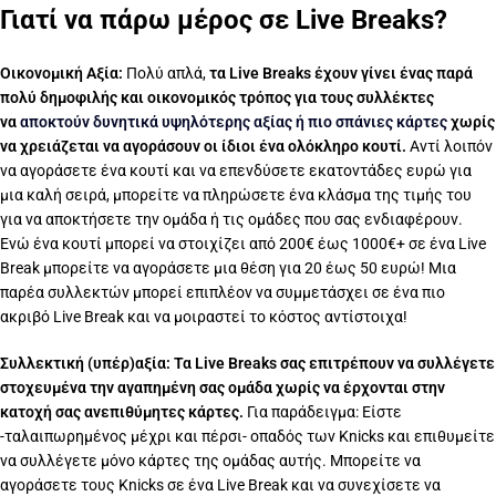
Γιατί να πάρω μέρος σε Live Breaks?
Οικονομική Αξία:
Πολύ απλά,
τα Live Breaks έχουν γίνει ένας παρά
πολύ δημοφιλής και οικονομικός τρόπος για τους συλλέκτες
να
αποκτούν δυνητικά υψηλότερης αξίας ή πιο σπάνιες κάρτες
χωρίς
να χρειάζεται να αγοράσουν οι ίδιοι ένα ολόκληρο κουτί.
Αντί λοιπόν
να αγοράσετε ένα κουτί και να επενδύσετε εκατοντάδες ευρώ για
μια καλή σειρά, μπορείτε να πληρώσετε ένα κλάσμα της τιμής του
για να αποκτήσετε την ομάδα ή τις ομάδες που σας ενδιαφέρουν.
Ενώ ένα κουτί μπορεί να στοιχίζει από 200€ έως 1000€+ σε ένα Live
Break μπορείτε να αγοράσετε μια θέση για 20 έως 50 ευρώ! Μια
παρέα συλλεκτών μπορεί επιπλέον να συμμετάσχει σε ένα πιο
ακριβό Live Break και να μοιραστεί το κόστος αντίστοιχα!
Συλλεκτική (υπέρ)αξία: Τα Live Breaks σας επιτρέπουν να συλλέγετε
στοχευμένα την αγαπημένη σας ομάδα χωρίς να έρχονται στην
κατοχή σας ανεπιθύμητες κάρτες.
Για παράδειγμα: Είστε
-ταλαιπωρημένος μέχρι και πέρσι- οπαδός των Knicks και επιθυμείτε
να συλλέγετε μόνο κάρτες της ομάδας αυτής. Μπορείτε να
αγοράσετε τους Knicks σε ένα Live Break και να συνεχίσετε να