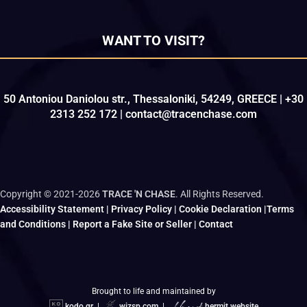
WANT TO VISIT?
50 Antoniou Daniolou str., Thessaloniki, 54249, GREECE | +30
2313 252 172 | contact@tracenchase.com
Copyright © 2021-2026
TRACE 'N CHASE
. All Rights Reserved.
Accessibility Statement
|
Privacy Policy
|
Cookie Declaration
|
Terms
and Conditions
|
Report a Fake Site or Seller
|
Contact
Brought to life and maintained by
kodo.gr
|
wizsp.com
|
hermit.website