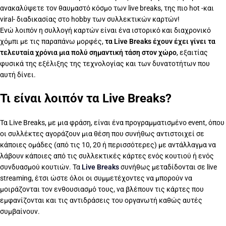
ανακαλύψετε τον θαυμαστό κόσμο των live breaks, της πιο hot -και
viral- διαδικασίας στο hobby των συλλεκτικών καρτών!
Ενώ λοιπόν η συλλογή καρτών είναι ένα ιστορικό και διαχρονικό
χόμπι με τις παραπάνω μορφές,
τα Live Breaks έχουν έχει γίνει τα
τελευταία χρόνια μια πολύ σημαντική τάση στον χώρο
, εξαιτίας
φυσικά της εξέλιξης της τεχνολογίας και των δυνατοτήτων που
αυτή δίνει.
Τι είναι λοιπόν τα Live Breaks?
Τα Live Breaks, με μια φράση, είναι ένα προγραμματισμένο event, όπου
οι συλλέκτες αγοράζουν μια θέση που συνήθως αντιστοιχεί σε
κάποιες ομάδες (από τις 10, 20 ή περισσότερες) με αντάλλαγμα να
λάβουν κάποιες από τις συλλεκτικές κάρτες ενός κουτιού ή ενός
συνδυασμού κουτιών. Τα
Live Breaks
συνήθως μεταδίδονται σε live
streaming, έτσι ώστε όλοι οι συμμετέχοντες να μπορούν να
μοιράζονται τον ενθουσιασμό τους, να βλέπουν τις κάρτες που
εμφανίζονται και τις αντιδράσεις του οργανωτή καθώς αυτές
συμβαίνουν.