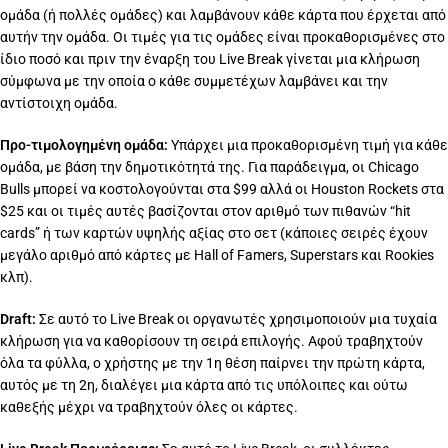
ομάδα (ή πολλές ομάδες) και λαμβάνουν κάθε κάρτα που έρχεται από
αυτήν την ομάδα. Οι τιμές για τις ομάδες είναι προκαθορισμένες στο
ίδιο ποσό και πριν την έναρξη του Live Break γίνεται μια κλήρωση
σύμφωνα με την οποία ο κάθε συμμετέχων λαμβάνει και την
αντίστοιχη ομάδα.
Προ-τιμολογημένη ομάδα:
Υπάρχει μια προκαθορισμένη τιμή για κάθε
ομάδα, με βάση την δημοτικότητά της. Για παράδειγμα, οι Chicago
Bulls μπορεί να κοστολογούνται στα $99 αλλά οι Houston Rockets στα
$25 και οι τιμές αυτές βασίζονται στον αριθμό των πιθανών “hit
cards” ή των καρτών υψηλής αξίας στο σετ (κάποιες σειρές έχουν
μεγάλο αριθμό από κάρτες με Hall of Famers, Superstars και Rookies
κλπ).
Draft:
Σε αυτό το Live Break οι οργανωτές χρησιμοποιούν μια τυχαία
κλήρωση για να καθορίσουν τη σειρά επιλογής. Αφού τραβηχτούν
όλα τα φύλλα, ο χρήστης με την 1η θέση παίρνει την πρώτη κάρτα,
αυτός με τη 2η, διαλέγει μια κάρτα από τις υπόλοιπες και ούτω
καθεξής μέχρι να τραβηχτούν όλες οι κάρτες.